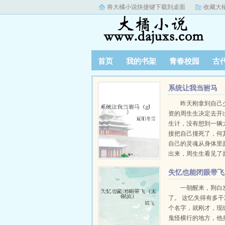
将大橘小说快捷键下载到桌面
收藏大
首页
我的书架
青春校园
古
系统让我当驸马
（gl）
昨天刚拿到自己
资的周生生决定去开
生计，没有想到一辆
接把自己撞死了，何其哀哉
自己的灵魂从身体里
出来，周生生看见了
样悬浮在空中，发出
失忆也能闭眼带飞
器声音的系统大人 “我是.
流）
一朝醒来，荆白
了。 这忆失得有多
个名字，就刚才，现
鬼怪横行的地方，他