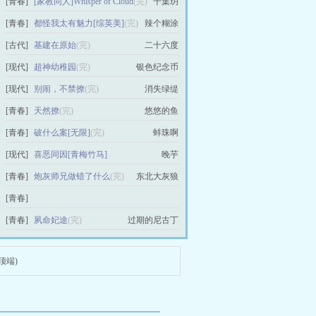
[青春]
[家教同人]Whisper of Cloud
(完)
千葉玥
[青春]
都怪我太有魅力[综英美]
(完)
辣个糊涂
[古代]
基建在原始
(完)
二十六度
[现代]
超神幼稚园
(完)
银色纪念币
[现代]
别闹，不禁撩
(完)
消失绿缇
[青春]
天然撩
(完)
悠悠的鱼
[青春]
破什么案[无限]
(完)
蚌珠啊
[现代]
喜恶同因[青梅竹马]
晚芋
[青春]
炮灰师兄做错了什么
(完)
东北大灰狼
[青春]
[综漫同人]今天的辅佐官也在劝我跳槽
(完)
[青春]
夙命妃途
(完)
过期的尼古丁
嫁给我吧枕头君
顶端)