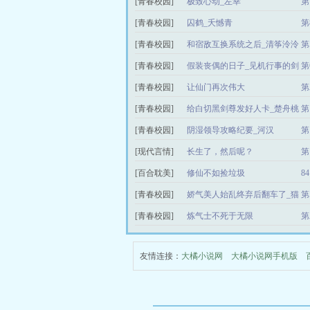
[青春校园]
极致心动_左幸
第
[青春校园]
囚鹤_夭憾青
第
[青春校园]
和宿敌互换系统之后_清筝泠泠
第
[青春校园]
假装丧偶的日子_见机行事的剑
第
【完结+番外】
[青春校园]
让仙门再次伟大
第
[青春校园]
给白切黑剑尊发好人卡_楚舟桃
第
[青春校园]
阴湿领导攻略纪要_河汉
第
[现代言情]
长生了，然后呢？
第
[百合耽美]
修仙不如捡垃圾
8
[青春校园]
娇气美人始乱终弃后翻车了_猫
第
耳茶
[青春校园]
炼气士不死于无限
第
友情连接：
大橘小说网
大橘小说网手机版