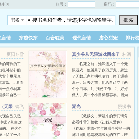
账号：
密码：
橘小说
搜 索
书名
代言情
穿越快穿
百合耽美
现代言情
虐心甜宠
排行
夏阳冬雪
真少爷从无限游戏回来了
杯酒
少的可怜的工
临死之前，池深进入了一个无
出租补贴补贴
限游戏，他斩杀了数万厉鬼，躲过
大货车甩尾直
了无数玩家的明枪暗箭，终于通关
...... 看着
离开。出去之前，他给自己立了两
面一点点剥离
个小目标。1、找份工作。2、好好
面前和自己一
做人。第一个小目标很容易。因为
没有感情的机
专业对口，池深淡定的去找了份恐
（无限
镜飞
溺光
慢慢书
.....
怖游戏策划的工作，快乐上班，快
乐摸鱼，......
发现自己失忆
【救赎文，新进来的亲们请务
干净呢？荆白这
必看排雷】预收《让我来爱你》
编的。 在这个
《作精》求收~常年蝉联全校第一的
身上除了一块
施月同时也是校花级别的存在，转