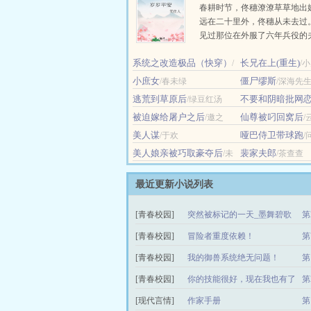
春耕时节，佟穗潦潦草草地出
远在二十里外，佟穗从未去过
见过那位在外服了六年兵役的
说他一身杀气，等闲混混都不
系统之改造极品（快穿）
长兄在上(重生)
嫁前夕，邻家书生曾想带她私
/
/
水之源
应，她喜欢书生的温和有礼，
小庶女
僵尸缪斯
/春未绿
/深海先
道，在......
逃荒到草原后
不要和阴暗批网
/绿豆红汤
被迫嫁给屠户之后
仙尊被叼回窝后
/邀之
/
美人谋
哑巴侍卫带球跑
/于欢
/
美人娘亲被巧取豪夺后
裴家夫郎
/未
/茶查查
眠灯
最近更新小说列表
[青春校园]
突然被标记的一天_墨舞碧歌
第
[青春校园]
冒险者重度依赖！
第
[青春校园]
我的御兽系统绝无问题！
第
（
[青春校园]
你的技能很好，现在我也有了
第
[现代言情]
作家手册
第