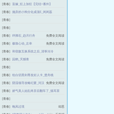
[综英美] 在西雅图的日常生活_提花织云锦【完
[青春]
盲嫁_狂上加狂【完结+番外】
结+番外】
免费全文阅读
[青春]
抛弃的小狗分化成顶E_闲闲荔
免费全文阅读
免费全文阅读
[青春]
当鬼王穿成灵异文里的渣男_等猫猫【完结+番
[青春]
外】
手握典籍后马甲精封神了_粟砂坬【完结+番
[青春]
绊脚石_趋月行舟
免费全文阅读
免费全文阅读
外】
[青春]
极致心动_左幸
免费全文阅读
免费全文阅读
[青春]
和宿敌互换系统之后_清筝泠泠
免费全文阅读
[青春]
囚鹤_夭憾青
免费全文阅读
[青春]
假装丧偶的日子_见机行事的剑【完结+番外】
[青春]
给白切黑剑尊发好人卡_楚舟桃
免费全文阅读
免费全文阅读
[青春]
阴湿领导攻略纪要_河汉
免费全文阅读
[青春]
娇气美人始乱终弃后翻车了_猫耳茶
免费全文阅读
[青春]
[综漫]作为太宰的幼驯染每天都在头痛
(完)
[青春]
晚风过境
却思
山本苗子