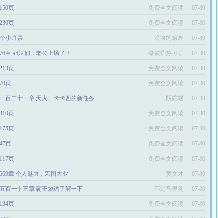
150页
免费全文阅读
07-30
230页
免费全文阅读
07-30
个小月票
流浪的蛤蟆
07-30
76章 姐妹们，老公上场了！
微波炉热可乐
07-30
213页
免费全文阅读
07-30
70页
免费全文阅读
07-30
一百二十一章 天火、卡卡西的新任务
阴陀螺
07-30
310页
免费全文阅读
07-30
175页
免费全文阅读
07-30
47页
免费全文阅读
07-30
117页
免费全文阅读
07-30
669章 个人魅力，宏图大业
黄文才
07-30
五百一十三章 霸王烧鸡了解一下
不是马里奥
07-30
134页
免费全文阅读
07-30