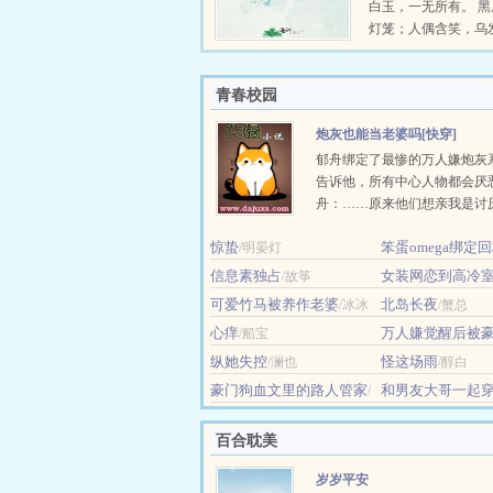
白玉，一无所有。 
灯笼；人偶含笑，乌
除了歌声，还有人的
啼。照片中的人像，一...
青春校园
炮灰也能当老婆吗[快穿]
郁舟绑定了最惨的万人嫌炮灰
告诉他，所有中心人物都会厌恶
舟：……原来他们想亲我是讨
吗？ 【生殖障碍的beta】 郁
惊蛰
笨蛋omega绑定
/明晏灯
倒的beta，与同样身处低谷的三个
红灯区合租。他夜夜晚归，带
球球o
信息素独占
女装网恋到高冷
/故筝
驳杂的信息......
了
/起筝
可爱竹马被养作老婆
北岛长夜
/冰冰
/蟹总
盐
心痒
万人嫌觉醒后被
/船宝
宠了
/一角蔷薇
纵她失控
怪这场雨
/澜也
/醇白
豪门狗血文里的路人管家
和男友大哥一起
/
后
长安如昼
/林绵绵
百合耽美
岁岁平安