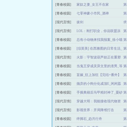
[青春校园]
家奴之妻_女王不在家
第
[青春校园]
七零神豪小市民_酒禅
第
[现代言情]
拔剑
求
[现代言情]
LOL：刚打职业，你说联盟凉
第
了
[青春校园]
总有小动物来找我报案_徐小喵
第
[青春校园]
[综英美] 在西雅图的日常生活_
第
提花织云锦【完结+番外】
[现代言情]
火影：宇智波葫芦娃正在重塑
第
忍界
[青春校园]
当鬼王穿成灵异文里的渣男_等
第
猫猫【完结+番外】
[青春校园]
盲嫁_狂上加狂【完结+番外】
第
[青春校园]
抛弃的小狗分化成顶E_闲闲荔
第
[青春校园]
手握典籍后马甲精封神了_粟砂
第
坬【完结+番外】
[现代言情]
穿越大明：我能接收现代物资
第
[现代言情]
影视世界：开局降维打击
第
[青春校园]
绊脚石_趋月行舟
第