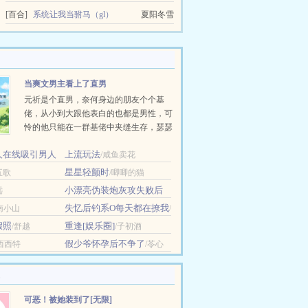
[百合]
系统让我当驸马（gl）
夏阳冬雪
当爽文男主看上了直男
元祈是个直男，奈何身边的朋友个个基
佬，从小到大跟他表白的也都是男性，可
怜的他只能在一群基佬中夹缝生存，瑟瑟
发抖。 一次意外，他穿越到了全民bg的世
人在线吸引男人
上流玩法
界里，从一个帅气又多金的成年人变成
/咸鱼卖花
/香菇凉凉
了……白嫩可爱的小屁孩。 在穿越后的世
星星轻颤时
五歌
/唧唧的猫
界里，所有人都只有和......
小漂亮伪装炮灰攻失败后
远
[快穿]
/咬猫耳朵
失忆后钓系O每天都在撩我
南小山
/
染枫林
假照
重逢[娱乐圈]
/舒越
/子初酒
假少爷怀孕后不争了
/西西特
/苓心
可恶！被她装到了[无限]