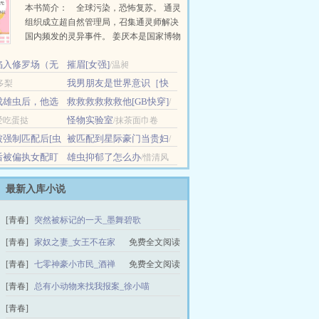
本书简介： 全球污染，恐怖复苏。 通灵
组织成立超自然管理局，召集通灵师解决
国内频发的灵异事件。 姜厌本是国家博物
馆里的一件千年嫁衣，能力是看透别人的
陷入修罗场（无
摧眉[女强]
欲望，结果某日忽然被一老者找上门，隔
/温昶
着展示柜希望她能加入超管局。 姜
我男朋友是世界意识［快
多梨
厌：“可是我不会......
穿］
/知酒鱼
成雄虫后，他选
救救救救救救他[GB快穿]
/
虫族]
/雨色可可
陈不问
怪物实验室
爱吃蛋挞
/抹茶面巾卷
被强制匹配后[虫
被匹配到星际豪门当贵妇
/
儋耳蛮花
后被偏执女配盯
雄虫抑郁了怎么办
/惜清风
/伊素橘
最新入库小说
[青春]
突然被标记的一天_墨舞碧歌
免费全文阅读
[青春]
家奴之妻_女王不在家
免费全文阅读
[青春]
七零神豪小市民_酒禅
免费全文阅读
[青春]
总有小动物来找我报案_徐小喵
免费全文阅读
[青春]