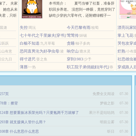
嫁了。 夫家
本书简介： 夏芍当够了社畜，准备辞
。 她也从未
职回乡养老。 没想到一睁眼，竟然穿到了
夫君，只听
缺吃少穿的六零年代，还附赠绿帽子一
敢招惹。 出
顶。等她千里迢迢追去关东，未婚夫已经
失控
今天巴黎有雨
漂亮玩家
奔。 佟穗没
小晨潞
/周沅
在当地结了婚，孩子都两个了。 怕把事情
/核萄
限）
可她更知
闹大，未婚夫家火速给她介绍了一门亲
/折金
七十年代之千里嫁夫[穿书]
莺莺传
掌上飞花
生
/
/姀锡
/
事。 男方个子高......
月半蔷薇
恋
白榆不知道
贪睡
哭包攻穿
/跃跃
/九月草莓
/柚子多肉
错了老婆[
恐同直男沦为好孕虫母
响空山
烂熟
云山有意
/凌
/鹿水灵
/小布
波玉
得寸进尺
穿到1983
社恐雄虫
问尘九日
/姜之鱼
/少予
族]
/江月初
薄唇
职工院子弟俏媳妇[年代]
穿成路人
/一热
/恭
上了[快穿]
安
257页
免费全文阅读
07-30
78章：擦背
梦镜之影
07-30
124章 想要重振冰系荣光吗？只要氪两千万就够了
果汁不是咕咕鸽
07-30
4k，求月票！）
293章 就支援俩人管什么用？
明前云雾
07-30
108章 什么意思什么意思
听日
07-30