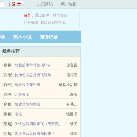
忘记密码
用户注册
留言：
通过邮件
、
站内短信
积分规则
解决跳到别的站
榜单
完本小说
阅读记录
经典推荐
[穿越]
总裁前妻带球跑[穿书]
凃言言
[其他]
徒弟怎么总是魂飞魄散
熊很萌
[百合]
病娇权臣笼中雀
椒盐小甜饼
[其他]
此去蓬山
寿头
[穿越]
情敌总想得到我
有毛儿
[穿越]
溺光
慢慢书
[穿越]
失忆也能闭眼带飞（无限流）
镜飞
[穿越]
真少爷从无限游戏回来了
杯酒