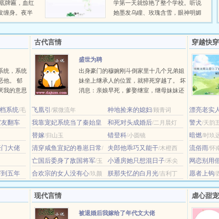
黑底牌匾，血红
学第一天就惊艳了整个学校。听说
发缠身。夜半
她墨发乌瞳、玫瑰含雪，眼神明媚
喉咙挤出的鸡
堪比太阳。年级上肖想她的同学一
...
茬接着一茬，但从没人向她表白，
古代言情
只因全校......
穿越快穿
盛世为聘
系统，系统
出身豪门的穆婉刚斗倒家里十几个兄弟姐
他。 郁
妹坐上继承人的位置，就猝死穿越了。 坏
厌我的意思
消息：亲娘早死，爹娶继室，继母妹妹还
舟是个穷困潦
抢了她的探花郎未婚夫； 好消息：亲娘牛
回档系统
飞凰引
种地捡来的媳妇
漂亮老实
alpha在
/毛
/紫微流年
逼，给她留下了好多好多好多钱！！ 结果
/顾青词
（快穿）
着一身混乱
不久之后，一道懿旨，将穆婉赐婚给了大
室友翻车
我靠宠妃系统当了秦始皇
和死对头成婚后
警犬
/二月晨灯
/天韵
郢功高盖主......
的国师
/白色的木
替嫁
错登科
暗燃
/归山玉
/小圆镜
/时玖
豪门大佬
清穿咸鱼宜妃的卷崽日常
夫郎他乖巧又能干
流俗雨
/
/木橙西
/怀
花下千江
亡国后委身了敌国将军
小通房她只想混日子
网恋别用
/玉
/禾尖
不逐流
穿到五年
合欢宗的女人没有心
朕那失忆的白月光
愿者上钩
/玖颜
/吉利丁
现代言情
虐心甜宠
被退婚后我嫁给了年代文大佬