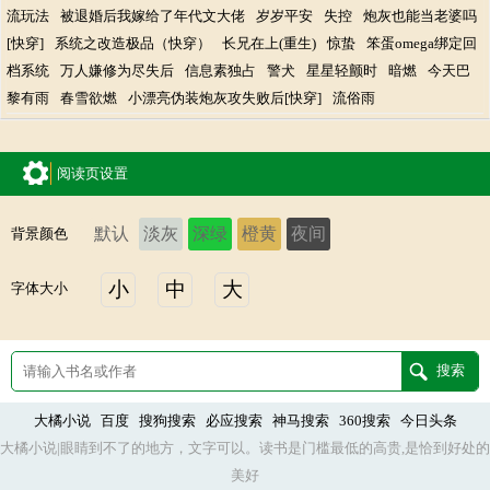
流玩法
被退婚后我嫁给了年代文大佬
岁岁平安
失控
炮灰也能当老婆吗
[快穿]
系统之改造极品（快穿）
长兄在上(重生)
惊蛰
笨蛋omega绑定回
档系统
万人嫌修为尽失后
信息素独占
警犬
星星轻颤时
暗燃
今天巴
黎有雨
春雪欲燃
小漂亮伪装炮灰攻失败后[快穿]
流俗雨
阅读页设置
默认
淡灰
深绿
橙黄
夜间
背景颜色
小
中
大
字体大小
大橘小说
百度
搜狗搜索
必应搜索
神马搜索
360搜索
今日头条
大橘小说|眼睛到不了的地方，文字可以。读书是门槛最低的高贵,是恰到好处的
美好