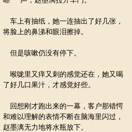
嚓”一声，赵墨漓拉开车门。
车上有抽纸，她一连抽出了好几张，
将脸上的鼻涕和眼泪擦掉。
但是咳嗽仍没有停下。
喉咙里又痒又刺的感觉还在，她又喝
了好几口果汁，才感觉好些。
回想刚才跑出来的一幕，客户那错愕
和难以理解的表情不断在脑海里闪过，
赵墨漓无力地将水瓶放下。