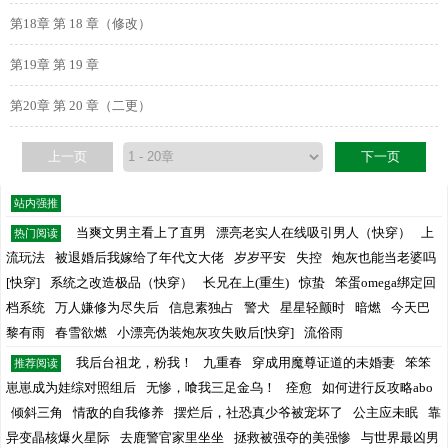
第18章 第 18 章（修改）
第19章 第 19 章
第20章 第 20 章（二更）
上一页
下一页
站内强推
当爽文男主看上了直男
漂亮老实人在线吸引男人（快穿）
上
热门阅读
流玩法
被退婚后我嫁给了年代文大佬
岁岁平安
失控
炮灰也能当老婆吗
[快穿]
系统之改造极品（快穿）
长兄在上(重生)
惊蛰
笨蛋omega绑定回
档系统
万人嫌修为尽失后
信息素独占
警犬
星星轻颤时
暗燃
今天巴
黎有雨
春雪欲燃
小漂亮伪装炮灰攻失败后[快穿]
流俗雨
我后台祖龙，粉我！
九重春
穿成用魔尊证道的未婚妻
笨笨
推荐阅读
崽崽成为娃综对照组后
无惨，喰我三足金乌！
痊愈
如何进行反攻略abo
倾斜三角
情敌的自我修养
摆烂后，社恐真少爷被宠坏了
公主应未眠
靠
异变晶核爆火星际
去鹿警官家里坐坐
拯救被强夺的美强惨
与世界最凶男