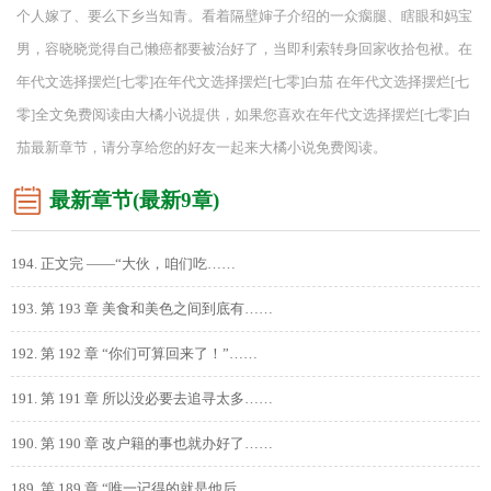
个人嫁了、要么下乡当知青。看着隔壁婶子介绍的一众瘸腿、瞎眼和妈宝
男，容晓晓觉得自己懒癌都要被治好了，当即利索转身回家收拾包袱。在
年代文选择摆烂[七零]在年代文选择摆烂[七零]白茄 在年代文选择摆烂[七
零]全文免费阅读由大橘小说提供，如果您喜欢在年代文选择摆烂[七零]白
茄最新章节，请分享给您的好友一起来大橘小说免费阅读。
最新章节(最新9章)
194. 正文完 ——“大伙，咱们吃……
193. 第 193 章 美食和美色之间到底有……
192. 第 192 章 “你们可算回来了！”……
191. 第 191 章 所以没必要去追寻太多……
190. 第 190 章 改户籍的事也就办好了……
189. 第 189 章 “唯一记得的就是他后……