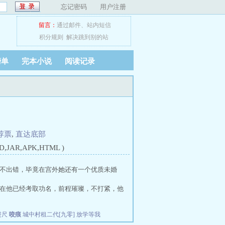
忘记密码
用户注册
留言：
通过邮件
、
站内短信
积分规则
解决跳到别的站
榜单
完本小说
阅读记录
荐票
,
直达底部
JAR,APK,HTML )
打稳扎不出错，毕竟在宫外她还有一个优质未婚
在他已经考取功名，前程璀璨，不打紧，他
进尺
咬痕
城中村租二代[九零]
放学等我