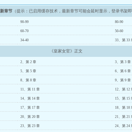
最新章节
（提示：已启用缓存技术，最新章节可能会延时显示，登录书架
90-99
80-90
60-70
50-60
34-40
33、第 33
《皇家女官》正文
2、第 2 章
3、第 3 章
5、第 5 章
6、第 6 章
8、第 8 章
9、第 9 章
11、第 11 章
12、第 12
14、第 14 章
15、第 15
17、第 17 章
18、第 18
20、第 20 章
21、第 21
23、第 23 章
24、第 24