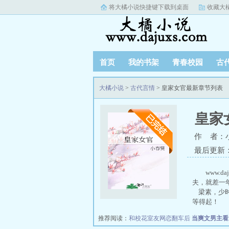
将大橘小说快捷键下载到桌面
收藏大
首页
我的书架
青春校园
古
大橘小说
>
古代言情
> 皇家女官最新章节列表
皇家
作 者：
最后更新：20
www
夫，就差一
梁素，少时
等得起！
推荐阅读：
和校花室友网恋翻车后
当爽文男主看