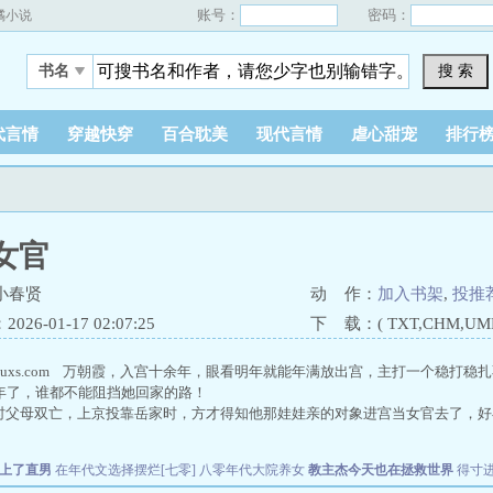
账号：
密码：
橘小说
搜 索
书名
代言情
穿越快穿
百合耽美
现代言情
虐心甜宠
排行
女官
小春贤
动 作：
加入书架
,
投推
26-01-17 02:07:25
下 载：( TXT,CHM,UMD,
.dajuxs.com 万朝霞，入宫十余年，眼看明年就能年满放出宫，主打一个稳
年了，谁都不能阻挡她回家的路！
父母双亡，上京投靠岳家时，方才得知他那娃娃亲的对象进宫当女官去了，好
上了直男
在年代文选择摆烂[七零]
八零年代大院养女
教主杰今天也在拯救世界
得寸