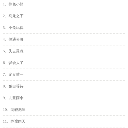
1、棕色小熊
2、乌龙之下
3、小兔玩偶
4、偶遇哥哥
5、失去灵魂
6、误会大了
7、定义唯一
8、独自等待
9、儿童雨伞
10、阴霾泡沫
11、静谧雨天