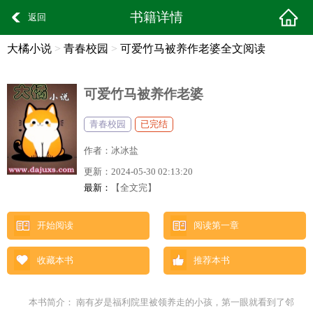
书籍详情
返回
大橘小说
>
青春校园
>
可爱竹马被养作老婆全文阅读
可爱竹马被养作老婆
青春校园
已完结
作者：
冰冰盐
更新：
2024-05-30 02:13:20
最新：
【全文完】
开始阅读
阅读第一章
收藏本书
推荐本书
本书简介： 南有岁是福利院里被领养走的小孩，第一眼就看到了邻