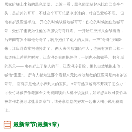
居家阶梯上坐着的黑色团团。 走近一看，黑色团团站起来比自己高半个
头，是超帅的哥哥，不过这个哥哥总是冷冰冰的，对自己爱答不理。 但
南有岁反应慢半拍。 开心的时候软糯地喊哥哥！伤心的时候抱住他喊哥
哥，受伤了也要揪住他的衣服说哥哥好疼。 一开始江应浔只会皱着眉，
后来南有岁不喊他哥哥了，转身抱住了别人的大腿。一声“哥哥”没喊出
来，江应浔直接把他拎走了。 两人表面形如陌生人，连南有岁自己都不
知道晚上睡觉的时候，江应浔会偷偷抱住他，一刻也不想撒手。 数年后
的某天—— 南有岁上了别人的车，江应浔冷着脸，极其自然地抱走他，
喊他“宝宝”。 所有人都知道那个看起来无比冷淡禁欲的江应浔是南有岁的
哥哥。 南有岁是他从小养到大的宝贝。 #哥哥越来越离不开我了怎么办！
可爱竹马被养作老婆全文免费阅读由大橘小说提供，如果您喜欢可爱竹马
被养作老婆冰冰盐最新章节，请分享给您的好友一起来大橘小说免费阅
读。
最新章节(最新9章)