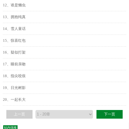
12、谁是懒虫
13、拥抱纯真
14、雪人童话
15、惊喜红包
16、疑似打架
17、睡前亲吻
18、指尖咬痕
19、日光树影
20、一起长大
上一页
下一页
站内强推