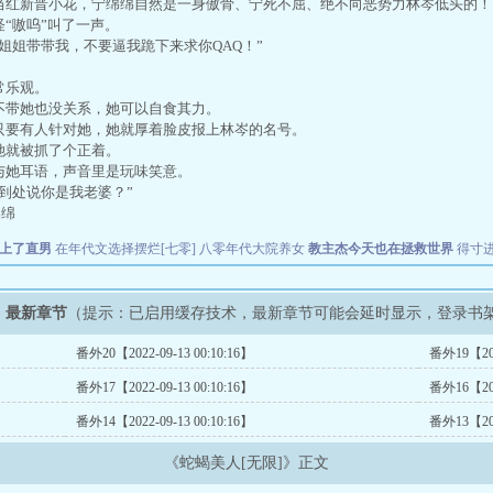
红新晋小花，宁绵绵自然是一身傲骨、宁死不屈、绝不向恶势力林岑低头的！
“嗷呜”叫了一声。
姐姐带带我，不要逼我跪下来求你QAQ！”
常乐观。
带她也没关系，她可以自食其力。
要有人针对她，她就厚着脸皮报上林岑的名号。
就被抓了个正着。
她耳语，声音里是玩味笑意。
到处说你是我老婆？”
绵
上了直男
在年代文选择摆烂[七零]
八零年代大院养女
教主杰今天也在拯救世界
得寸
》最新章节
（提示：已启用缓存技术，最新章节可能会延时显示，登录书
番外20【2022-09-13 00:10:16】
番外19【2022
番外17【2022-09-13 00:10:16】
番外16【2022
番外14【2022-09-13 00:10:16】
番外13【2022
《蛇蝎美人[无限]》正文