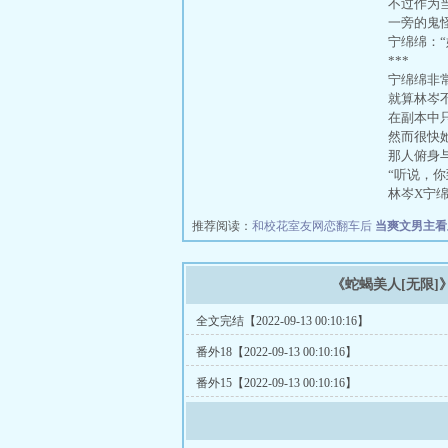
不过作为当
一旁的鬼怪
宁绵绵：“
***
宁绵绵非
就算林岑不
在副本中只
然而很快她
那人俯身与
“听说，你
林岑X宁绵
推荐阅读：
和校花室友网恋翻车后
当爽文男主看
《蛇蝎美人[无限]
全文完结【2022-09-13 00:10:16】
番外18【2022-09-13 00:10:16】
番外15【2022-09-13 00:10:16】