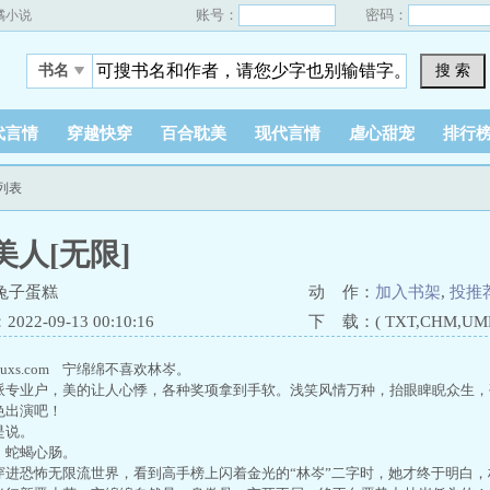
账号：
密码：
橘小说
搜 索
书名
代言情
穿越快穿
百合耽美
现代言情
虐心甜宠
排行
列表
美人[无限]
兔子蛋糕
动 作：
加入书架
,
投推
22-09-13 00:10:16
下 载：( TXT,CHM,UMD,
ajuxs.com 宁绵绵不喜欢林岑。
专业户，美的让人心悸，各种奖项拿到手软。浅笑风情万种，抬眼睥睨众生，
出演吧！
是说。
蛇蝎心肠。
进恐怖无限流世界，看到高手榜上闪着金光的“林岑”二字时，她才终于明白，