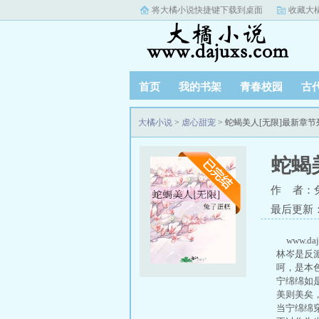
将大橘小说快捷键下载到桌面
收藏大
首页
我的书架
青春校园
古
大橘小说
>
虐心甜宠
> 蛇蝎美人[无限]最新章节
蛇蝎
作 者：
最后更新：20
www.d
林岑是反派
呵，是本色
宁绵绵如
美则美矣，
当宁绵绵穿