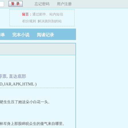
忘记密码
用户注册
留言：
通过邮件
、
站内短信
积分规则
解决跳到别的站
榜单
完本小说
阅读记录
荐票
,
直达底部
JAR,APK,HTML )
硬生生压了她这朵小白花一头。
林岑身上那股睥睨众生的傲气来自哪里。